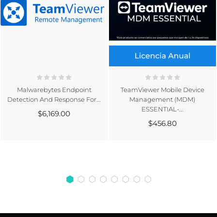
Malwarebytes Endpoint
TeamViewer Mobile Device
Detection And Response For...
Management (MDM)
ESSENTIAL-...
$6,169.00
$456.80