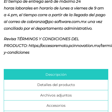
El tiempo de entrega será de máximo 24
horas laborales en horario de lunes a viernes de 9 am
a 4 pm, el tiempo corre a partir de la llegada del pago
al correo de
cobranza@pc-software.com.mx
una vez
conciliado por el departamento administrativo.
Revisa TÉRMINOS Y CONDICIONES DEL
PRODUCTO:
https://accesoremoto.pcinnovation.mx/termi
y-condiciones
CREAR LISTA DE DESEOS
INICIAR SESIÓN
NOMBRE DE LA LISTA DE DESEOS
Debe iniciar sesión para guardar productos en su
Descripción
MI LISTA DE REGALOS
lista de deseos.
Detalles del producto
add_circle_outline
Crear nueva lista
Archivos adjuntos
Cancelar
Iniciar sesión
Cancelar
Crear lista de deseos
Accesorios