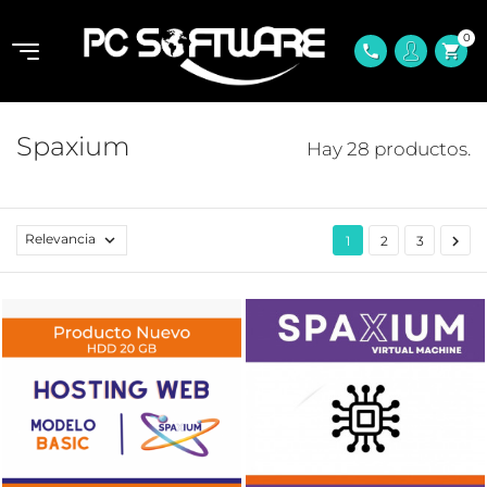
0
shopping_cart
phone
Spaxium
Hay 28 productos.
Relevancia


1
2
3