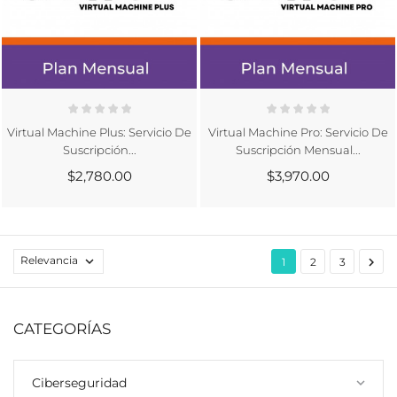
Virtual Machine Plus: Servicio De
Virtual Machine Pro: Servicio De
Suscripción...
Suscripción Mensual...
$2,780.00
$3,970.00
Relevancia


1
2
3
CATEGORÍAS
Ciberseguridad
keyboard_arrow_down