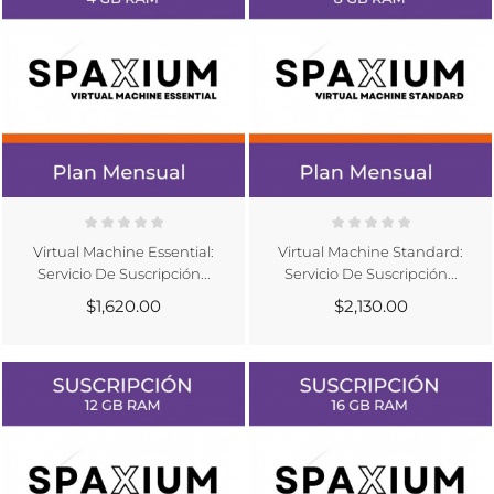
MI LISTA DE REGALOS
((confirmMessage))
lista de deseos.
add_circle_outline
Crear nueva lista
((cancelText))
((modalDeleteText))
Cancelar
Iniciar sesión
Cancelar
Crear lista de deseos
Virtual Machine Essential:
Virtual Machine Standard:
Servicio De Suscripción...
Servicio De Suscripción...
$1,620.00
$2,130.00