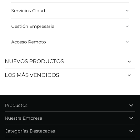
Servicios Cloud
keyboard_arrow_down
Gestión Empresarial
keyboard_arrow_down
Acceso Remoto
keyboard_arrow_down
NUEVOS PRODUCTOS
LOS MÁS VENDIDOS

Productos

Nuestra Empresa

Categorías Destacadas