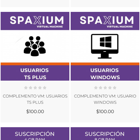
COMPLEMENTO VM: USUARIOS
COMPLEMENTO VM: USUARIO
TS PLUS
WINDOWS
$100.00
$100.00
CREAR LISTA DE DESEOS
INICIAR SESIÓN
((MODALTITLE))
NOMBRE DE LA LISTA DE DESEOS
Debe iniciar sesión para guardar productos en su