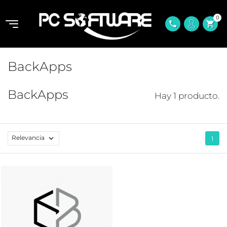
0
shopping_cart
phone
BackApps
BackApps
Hay 1 producto.
Relevancia

1