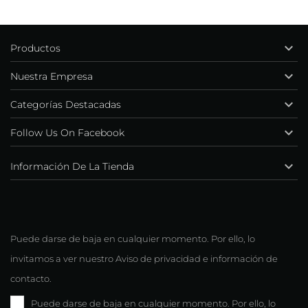

Productos

Nuestra Empresa

Categorías Destacadas

Follow Us On Facebook

Información De La Tienda
Puede darse de baja en cualquier momento. Por ello, lo
invitamos a ver nuestro Aviso de privacidad e información de
contacto.
Puede darse de baja en cualquier momento. Por ello, lo