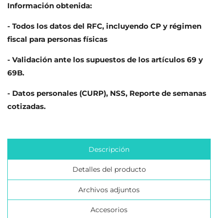
Información obtenida:
- Todos los datos del RFC, incluyendo CP y régimen
fiscal para personas físicas
CREAR LISTA DE DESEOS
INICIAR SESIÓN
- Validación ante los supuestos de los artículos 69 y
69B.
NOMBRE DE LA LISTA DE DESEOS
Debe iniciar sesión para guardar productos en su
MI LISTA DE REGALOS
lista de deseos.
- Datos personales (CURP), NSS, Reporte de semanas
add_circle_outline
Crear nueva lista
cotizadas.
Cancelar
Iniciar sesión
Cancelar
Crear lista de deseos
Descripción
Detalles del producto
Archivos adjuntos
Accesorios